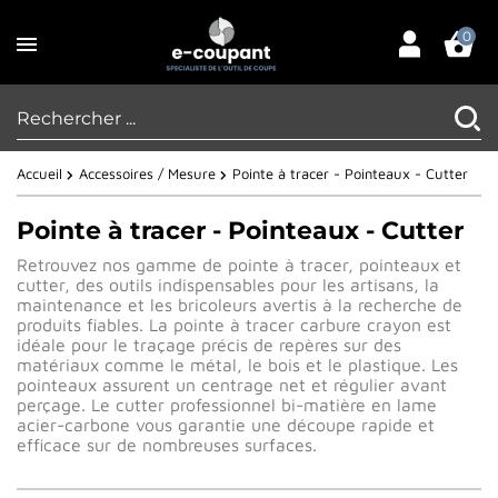
0
Accueil
Accessoires / Mesure
Pointe à tracer - Pointeaux - Cutter
Pointe à tracer - Pointeaux - Cutter
Retrouvez nos gamme de pointe à tracer, pointeaux et
cutter, des outils indispensables pour les artisans, la
maintenance et les bricoleurs avertis à la recherche de
produits fiables. La pointe à tracer carbure crayon est
idéale pour le traçage précis de repères sur des
matériaux comme le métal, le bois et le plastique. Les
pointeaux assurent un centrage net et régulier avant
perçage. Le cutter professionnel bi-matière en lame
acier-carbone vous garantie une découpe rapide et
efficace sur de nombreuses surfaces.