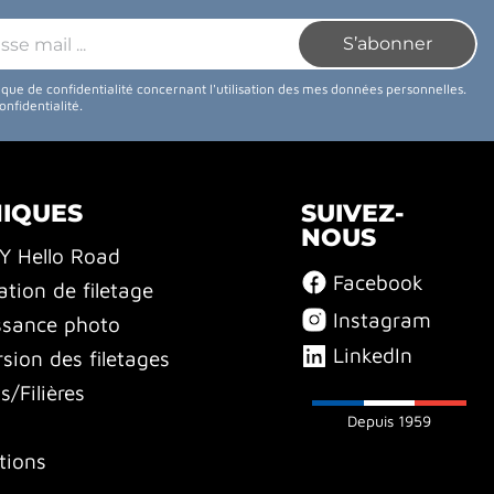
tique de confidentialité concernant l'utilisation des mes données personnelles.
confidentialité
.
NIQUES
SUIVEZ-
NOUS
BY Hello Road
Facebook
ation de filetage
Instagram
ssance photo
LinkedIn
sion des filetages
/Filières
Depuis 1959
tions