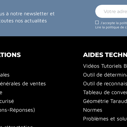
us à notre newsletter et
toutes nos actualités
J'accepte la poli
Lire la politique de 
TIONS
AIDES TECH
Vidéos Tutoriels 
ales
Outil de détermin
énérales de ventes
Outil de reconnai
e
Tableau de conver
curisé
Géométrie Tarauds
ons-Réponses)
Normes
Problèmes et solu