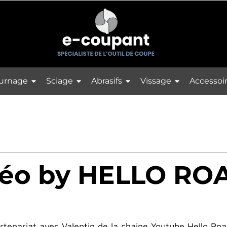
urnage
Sciage
Abrasifs
Vissage
Accessoi
idéo by HELLO RO
partenariat avec Valentin de la chaine Youtube Hello R