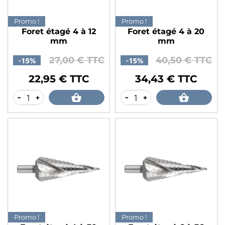
Promo !
Promo !
Foret étagé 4 à 12
Foret étagé 4 à 20
mm
mm
27,00 € TTC
40,50 € TTC
-15%
-15%
Prix de base
Prix
Prix de base
Prix
22,95 € TTC
34,43 € TTC
-
+
-
+
Promo !
Promo !