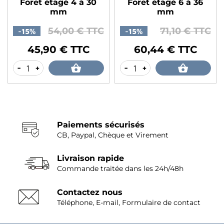
Foret étagé 4 à 30
Foret étagé 6 à 36
mm
mm
54,00 € TTC
71,10 € TTC
-15%
-15%
Prix de base
Prix
Prix de base
Prix
45,90 € TTC
60,44 € TTC
-
+
-
+
Paiements sécurisés
CB, Paypal, Chèque et Virement
Livraison rapide
Commande traitée dans les 24h/48h
Contactez nous
Téléphone, E-mail, Formulaire de contact