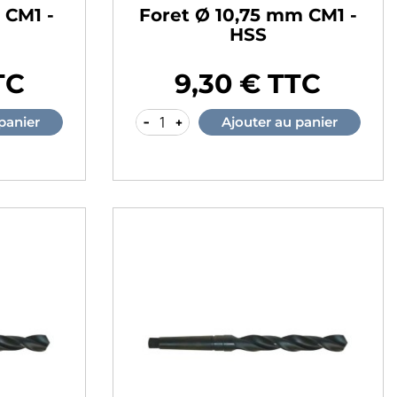
 CM1 -
Foret Ø 10,75 mm CM1 -
HSS
TC
9,30 € TTC
Prix
-
+
panier
Ajouter au panier