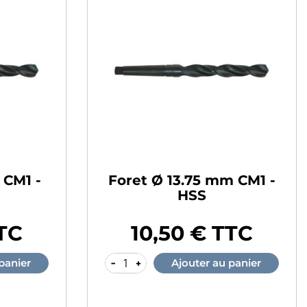
 CM1 -
Foret Ø 13.75 mm CM1 -
HSS
TTC
10,50 € TTC
Prix
-
+
panier
Ajouter au panier