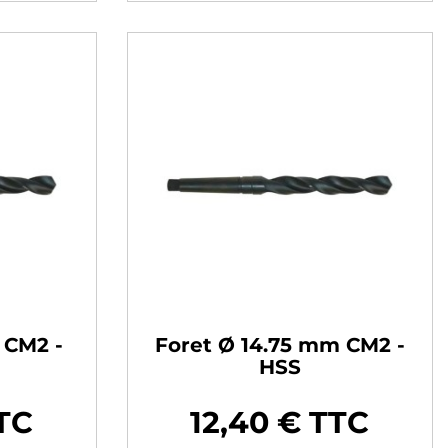
 CM2 -
Foret Ø 14.75 mm CM2 -
HSS
TTC
12,40 € TTC
Prix