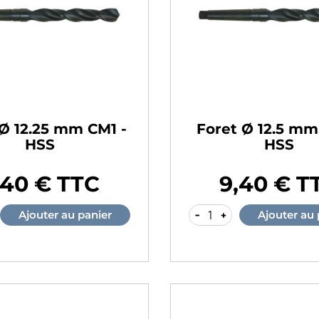
 Ø 12.25 mm CM1 -
Foret Ø 12.5 mm
HSS
HSS
,40 € TTC
9,40 € T
Prix
-
+
Ajouter au panier
Ajouter au 