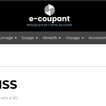
urnage
Sciage
Abrasifs
Vissage
Accessoi
HSS
nets à 90°.