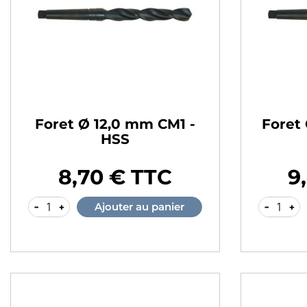
Foret Ø 12,0 mm CM1 -
Foret
HSS
8,70 € TTC
9
Prix
Prix
-
+
-
+
Ajouter au panier