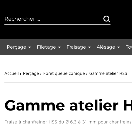
Perçage
Filetage
Fraisage
Alésage
To
Accueil
Perçage
Foret queue conique
Gamme atelier HSS
Gamme atelier 
Fraise à chanfreiner HSS du Ø 6.3 à 31 mm pour chanfreins 