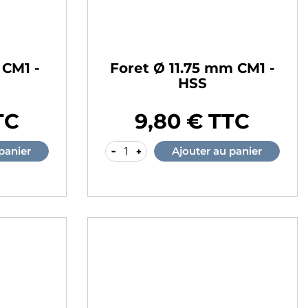
 CM1 -
Foret Ø 11.75 mm CM1 -
HSS
TC
9,80 € TTC
Prix
-
+
panier
Ajouter au panier