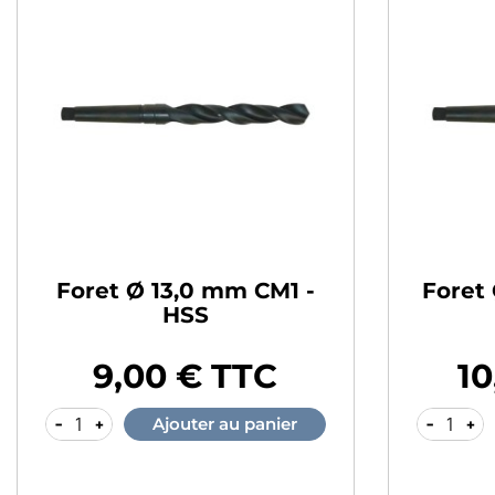
Foret Ø 13,0 mm CM1 -
Foret
HSS
9,00 € TTC
10
Prix
Prix
-
+
-
+
Ajouter au panier