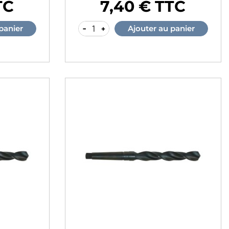
TC
7,40 € TTC
Prix
-
+
panier
Ajouter au panier