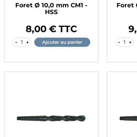
Foret Ø 10,0 mm CM1 -
Foret
HSS
8,00 € TTC
9
Prix
Prix
-
+
-
+
Ajouter au panier