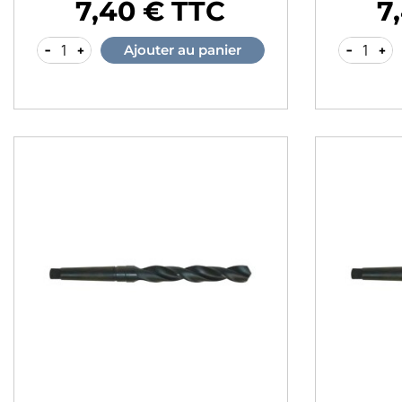
7,40 € TTC
7
Prix
Prix
-
+
-
+
Ajouter au panier