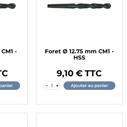
 CM1 -
Foret Ø 12.75 mm CM1 -
HSS
TC
9,10 € TTC
Prix
-
+
panier
Ajouter au panier