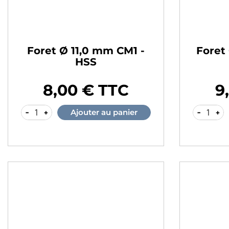
Foret Ø 11,0 mm CM1 -
Foret
HSS
8,00 € TTC
9
Prix
Prix
-
+
-
+
Ajouter au panier