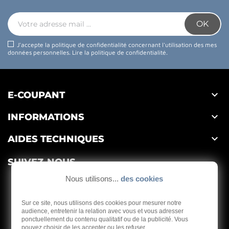
J'accepte la politique de confidentialité concernant l'utilisation des mes
données personnelles.
Lire la politique de confidentialité
.

E-COUPANT

INFORMATIONS

AIDES TECHNIQUES
SUIVEZ-NOUS
Nous utilisons...
des cookies
Sur ce site, nous utilisons des cookies pour mesurer notre
audience, entretenir la relation avec vous et vous adresser
ponctuellement du contenu qualitatif ou de la publicité. Vous
Depuis 1959
pouvez choisir de les accepter ou les refuser.