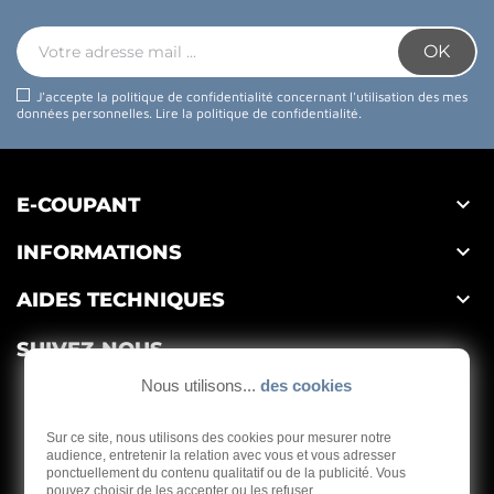
J'accepte la politique de confidentialité concernant l'utilisation des mes
données personnelles.
Lire la politique de confidentialité
.

E-COUPANT

INFORMATIONS

AIDES TECHNIQUES
SUIVEZ-NOUS
Nous utilisons...
des cookies
Sur ce site, nous utilisons des cookies pour mesurer notre
audience, entretenir la relation avec vous et vous adresser
ponctuellement du contenu qualitatif ou de la publicité. Vous
Depuis 1959
pouvez choisir de les accepter ou les refuser.