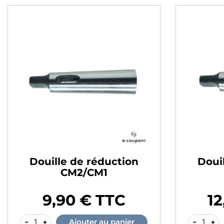
Douille de réduction
Doui
CM2/CM1
9,90 € TTC
12
Prix
Prix
-
+
-
+
Ajouter au panier