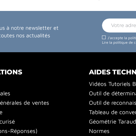
us à notre newsletter et
toutes nos actualités
J'accepte la poli
Lire la politique de 
TIONS
AIDES TECH
Vidéos Tutoriels 
ales
Outil de détermin
énérales de ventes
Outil de reconnai
e
Tableau de conver
curisé
Géométrie Tarauds
ons-Réponses)
Normes