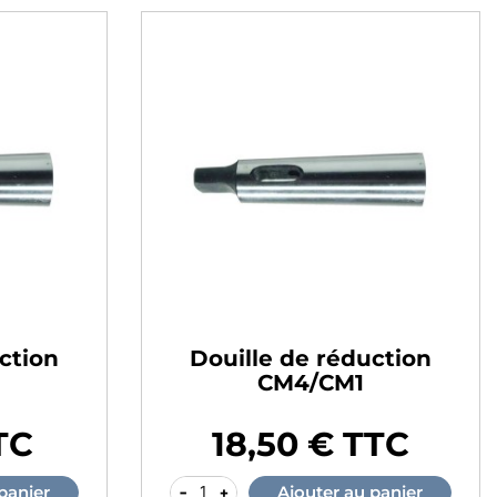
ction
Douille de réduction
CM4/CM1
TC
18,50 € TTC
Prix
-
+
panier
Ajouter au panier