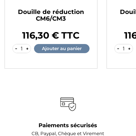
Douille de réduction
Doui
CM6/CM3
116,30 € TTC
11
Prix
Prix
-
+
-
+
Ajouter au panier
Paiements sécurisés
CB, Paypal, Chèque et Virement