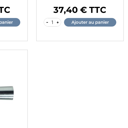
TTC
37,40 € TTC
Prix
-
+
panier
Ajouter au panier