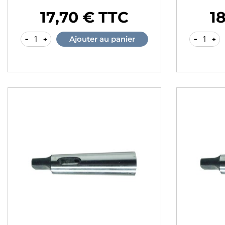
17,70 € TTC
1
Prix
Prix
-
+
-
+
Ajouter au panier