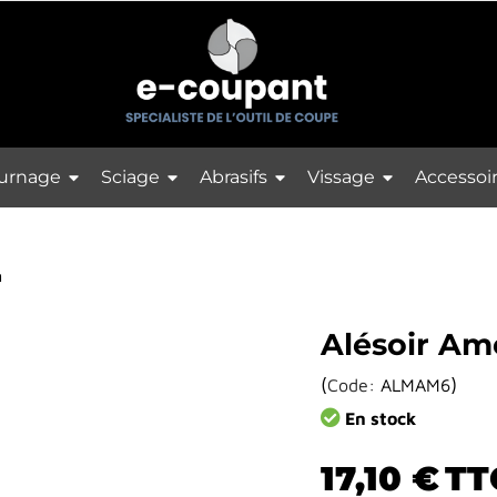
urnage
Sciage
Abrasifs
Vissage
Accessoi
m
Alésoir Am
(
)
Code:
ALMAM6
En stock
17,10 €
TT