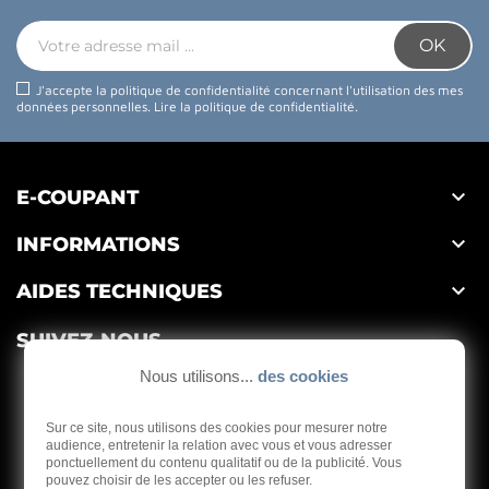
J'accepte la politique de confidentialité concernant l'utilisation des mes
données personnelles.
Lire la politique de confidentialité
.

E-COUPANT

INFORMATIONS

AIDES TECHNIQUES
SUIVEZ-NOUS
Nous utilisons...
des cookies
Sur ce site, nous utilisons des cookies pour mesurer notre
audience, entretenir la relation avec vous et vous adresser
ponctuellement du contenu qualitatif ou de la publicité. Vous
Depuis 1959
pouvez choisir de les accepter ou les refuser.