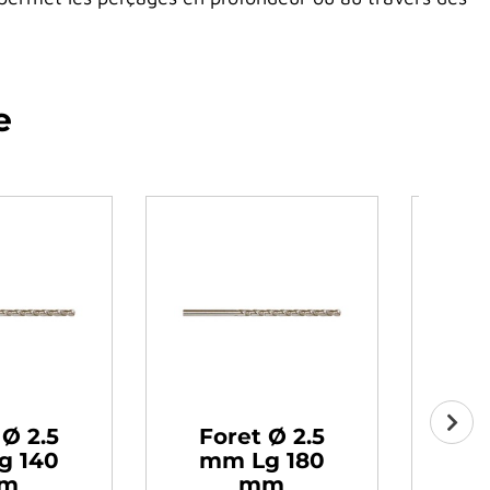
e
et Ø 3.0
Foret Ø 3.5
Lg 240
mm Lg 165 mm
mm