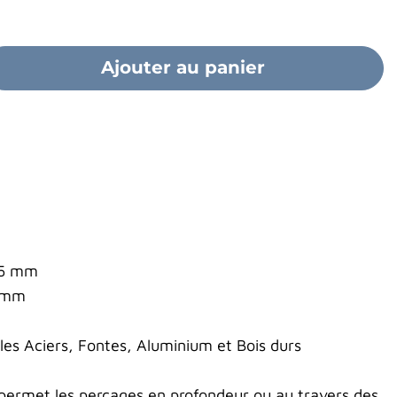
Ajouter au panier
45 mm
0 mm
s Aciers, Fontes, Aluminium et Bois durs
 permet les perçages en profondeur ou au travers des