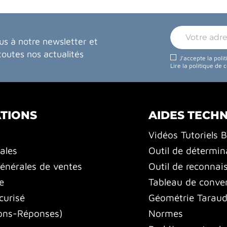
us à notre newsletter et
toutes nos actualités
J'accepte la poli
Lire la politique de 
TIONS
AIDES TECH
Vidéos Tutoriels 
ales
Outil de détermin
énérales de ventes
Outil de reconnai
e
Tableau de conver
curisé
Géométrie Tarauds
ons-Réponses)
Normes