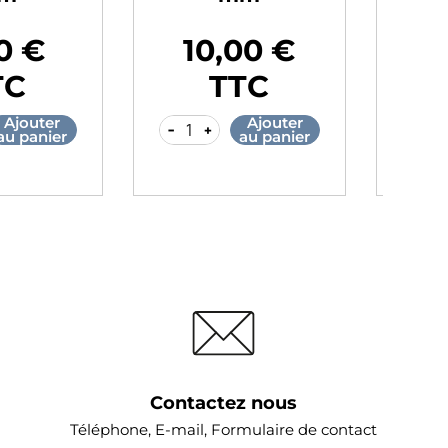
,40 €
10,40 €
Prix
Pr
TTC
TTC
Ajouter
Ajouter
-
+
-
au panier
au panier
Contactez nous
Téléphone, E-mail, Formulaire de contact