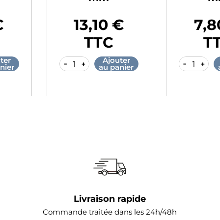
 €
11,30 €
18
Prix
Prix
C
TTC
jouter
Ajouter
-
+
-
+
 panier
au panier
Livraison rapide
Commande traitée dans les 24h/48h