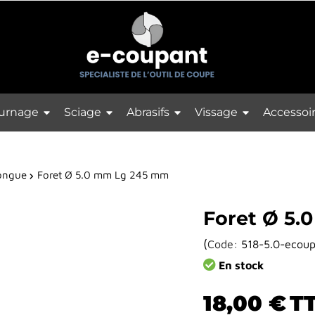
urnage
Sciage
Abrasifs
Vissage
Accessoi
longue
Foret Ø 5.0 mm Lg 245 mm
Foret Ø 5
(
Code:
518-5.0-ecou
En stock
18,00 €
T