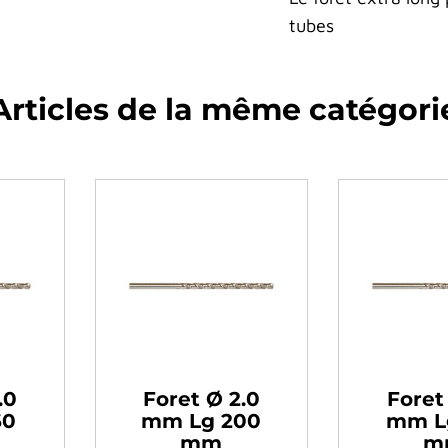
tubes
Articles de la même catégori
 3.0
Foret Ø 3.0
For
 150
mm Lg 190
mm 
m
mm