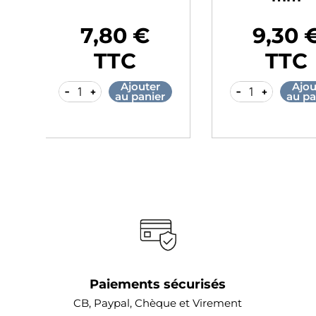
16,70 €
7,80
Prix
Prix
TTC
TT
r
Ajouter
A
-
+
-
+
er
au panier
au
Paiements sécurisés
CB, Paypal, Chèque et Virement