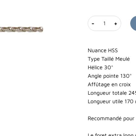
-
+
Nuance HSS
Type Taillé Meulé
Hélice 30°
Angle pointe 130°
Affûtage en croix
Longueur totale 2
Longueur utile 17
Recommandé pour le
Le foret extra long