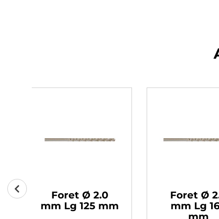
5
Foret Ø 2.5
Foret Ø
0
mm Lg 225
mm Lg
mm
m