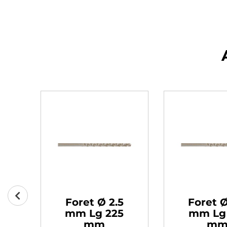
5
Foret Ø 2.5
Foret Ø
0
mm Lg 225
mm Lg
mm
m