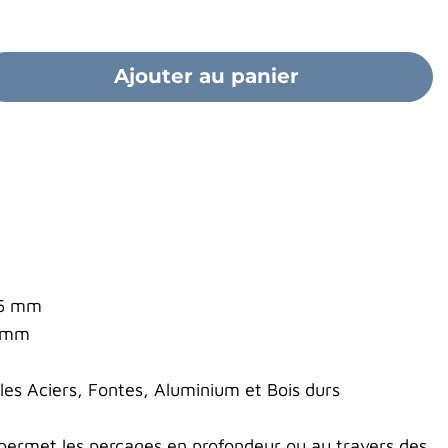
Ajouter au panier
75 mm
0 mm
s Aciers, Fontes, Aluminium et Bois durs
 permet les perçages en profondeur ou au travers des