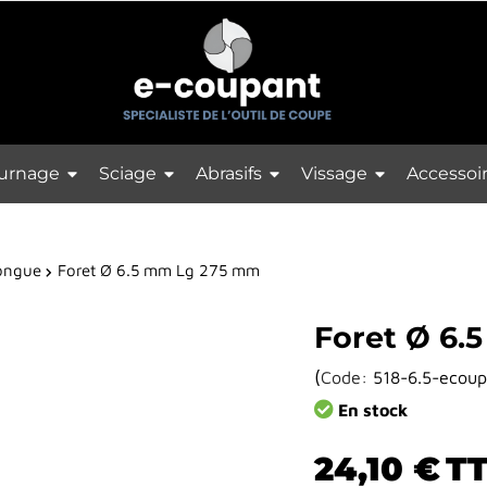
urnage
Sciage
Abrasifs
Vissage
Accessoi
longue
Foret Ø 6.5 mm Lg 275 mm
Foret Ø 6
(
Code:
518-6.5-ecoup
En stock
24,10 €
T