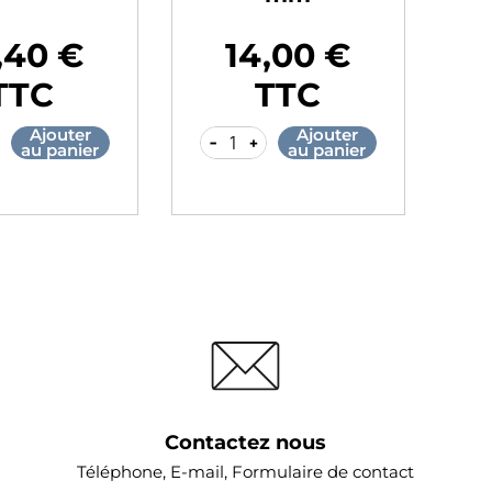
,40 €
14,00 €
Prix
Pr
TTC
TTC
Ajouter
Ajouter
-
+
-
au panier
au panier
Contactez nous
Téléphone, E-mail, Formulaire de contact