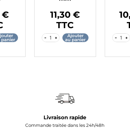
 €
11,30 €
10
Prix
Prix
C
TTC
jouter
Ajouter
-
+
-
+
 panier
au panier
Livraison rapide
Commande traitée dans les 24h/48h