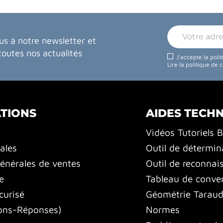
us à notre newsletter et
toutes nos actualités
J'accepte la poli
Lire la politique de 
TIONS
AIDES TECH
Vidéos Tutoriels 
ales
Outil de détermin
énérales de ventes
Outil de reconnai
e
Tableau de conver
curisé
Géométrie Tarauds
ons-Réponses)
Normes