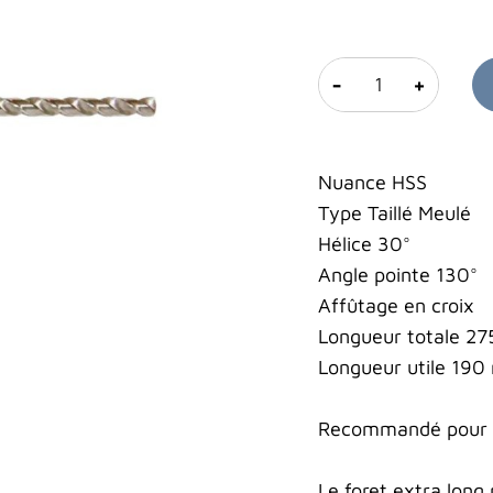
-
+
Nuance HSS
Type Taillé Meulé
Hélice 30°
Angle pointe 130°
Affûtage en croix
Longueur totale 2
Longueur utile 19
Recommandé pour le
Le foret extra long