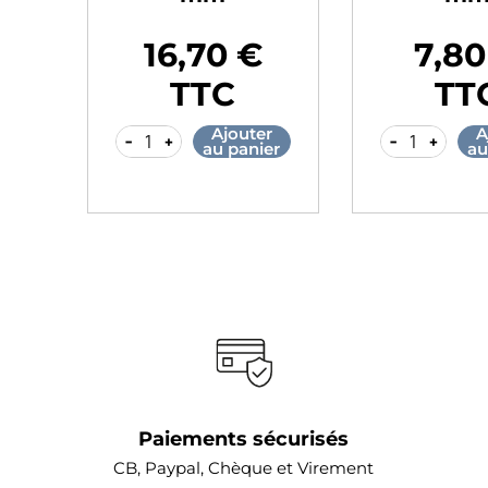
16,70 €
7,80
Prix
Prix
TTC
TT
r
Ajouter
A
-
+
-
+
er
au panier
au
Paiements sécurisés
CB, Paypal, Chèque et Virement