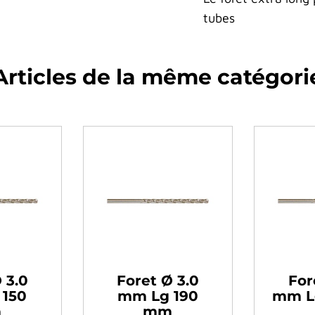
tubes
Articles de la même catégori
 3.0
Foret Ø 3.0
For
 150
mm Lg 190
mm L
m
mm