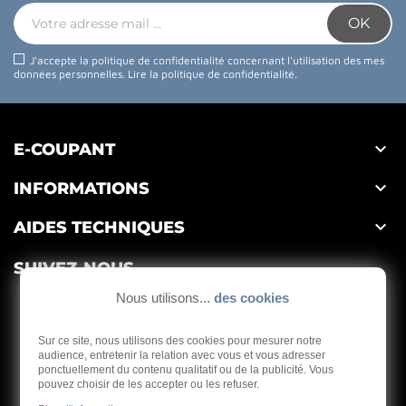
J'accepte la politique de confidentialité concernant l'utilisation des mes
données personnelles.
Lire la politique de confidentialité
.

E-COUPANT

INFORMATIONS

AIDES TECHNIQUES
SUIVEZ-NOUS
Nous utilisons...
des cookies
Sur ce site, nous utilisons des cookies pour mesurer notre
audience, entretenir la relation avec vous et vous adresser
ponctuellement du contenu qualitatif ou de la publicité. Vous
Depuis 1959
pouvez choisir de les accepter ou les refuser.