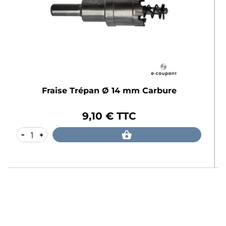
rbure
Fraise Trépan Ø 15 mm Carbur
9,10 € TTC
Prix
-
+