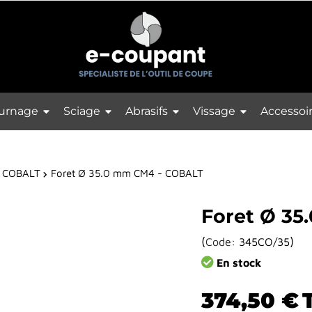
urnage
Sciage
Abrasifs
Vissage
Accessoi
 COBALT
Foret Ø 35.0 mm CM4 - COBALT
Foret Ø 3
(
)
Code:
345CO/35
En stock
374,50 €