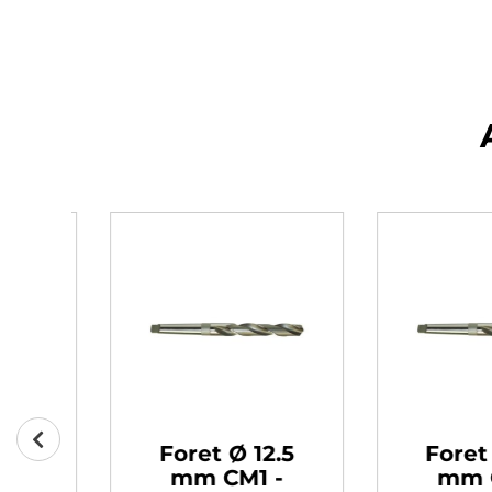
0
Foret Ø 12.5
Foret Ø
mm CM1 -
mm CM