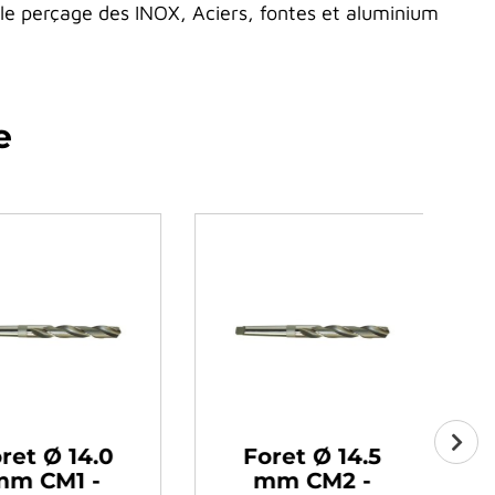
 perçage des INOX, Aciers, fontes et aluminium
e
t Ø 14.0
Foret Ø 14.5
 CM1 -
mm CM2 -