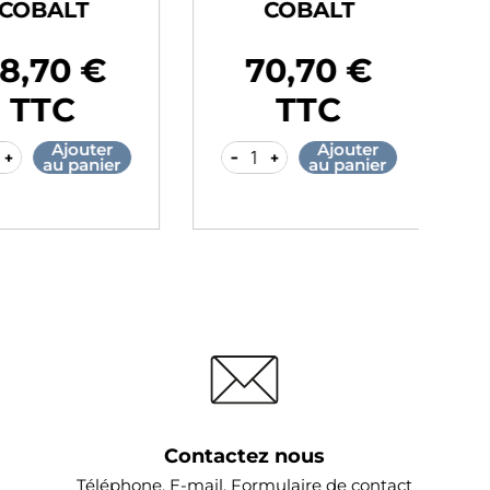
OBALT
COBALT
,70 €
70,70 €
Prix
Pr
TTC
TTC
Ajouter
Ajouter
-
+
-
au panier
au panier
Contactez nous
Téléphone, E-mail, Formulaire de contact