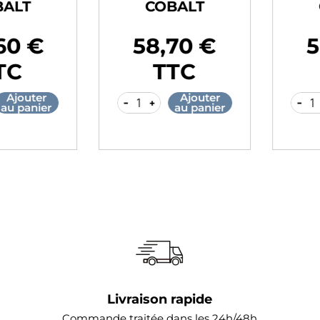
LT
COBALT
C
0 €
58,70 €
58
Prix
Prix
C
TTC
jouter
Ajouter
-
+
-
+
 panier
au panier
Livraison rapide
Commande traitée dans les 24h/48h