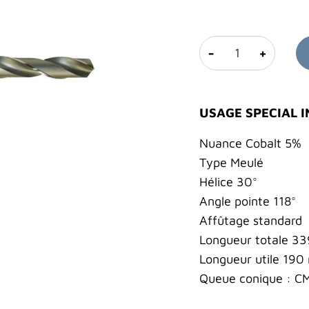
-
+
USAGE SPECIAL 
Nuance Cobalt 5%
Type Meulé
Hélice 30°
Angle pointe 118°
Affûtage standard
Longueur totale 3
Longueur utile 19
Queue conique : C