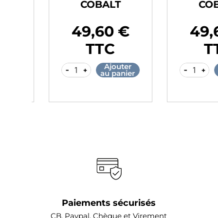
COBALT
COBA
49,60 €
49,6
Prix
Prix
TTC
TT
r
Ajouter
A
-
+
-
+
er
au panier
au
Paiements sécurisés
CB, Paypal, Chèque et Virement