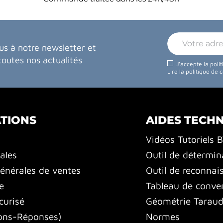
us à notre newsletter et
toutes nos actualités
J'accepte la poli
Lire la politique de 
TIONS
AIDES TECH
Vidéos Tutoriels 
ales
Outil de détermin
énérales de ventes
Outil de reconnai
e
Tableau de conver
curisé
Géométrie Tarauds
ons-Réponses)
Normes