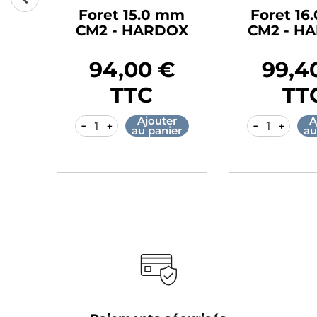
mm
Foret 15.0 mm
Foret 16
OX
CM2 - HARDOX
CM2 - H
94,00 €
99,4
Prix
Prix
TTC
TT
r
Ajouter
A
-
+
-
+
er
au panier
au