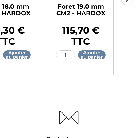
t 18.0 mm
Foret 19.0 mm
F
- HARDOX
CM2 - HARDOX
C
0,30 €
115,70 €
Prix
Pr
TTC
TTC
Ajouter
Ajouter
-
+
-
au panier
au panier