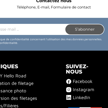
Contactez nous
Téléphone, E-mail, Formulaire de contact
tique de confidentialité concernant l'utilisation des mes données personnelles.
confidentialité
.
NIQUES
SUIVEZ-
NOUS
BY Hello Road
Facebook
ation de filetage
Instagram
ssance photo
LinkedIn
sion des filetages
/Filières