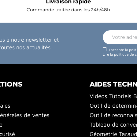
Livraison rapide
Commande traitée dans les 24h/48h
us à notre newsletter et
toutes nos actualités
J'accepte la poli
Lire la politique de 
TIONS
AIDES TECH
Vidéos Tutoriels 
ales
Outil de détermin
énérales de ventes
Outil de reconnai
e
Tableau de conver
curisé
Géométrie Tarauds