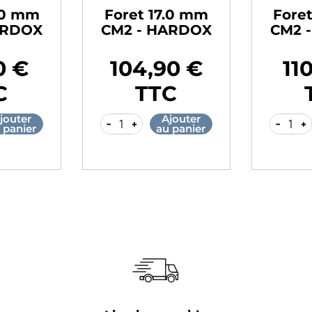
.0 mm
Foret 17.0 mm
Fore
ARDOX
CM2 - HARDOX
CM2 
0 €
104,90 €
11
Prix
Prix
C
TTC
jouter
Ajouter
-
+
-
+
 panier
au panier