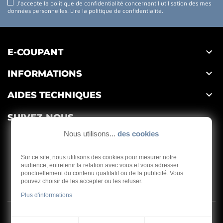
J'accepte la politique de confidentialité concernant l'utilisation des mes
données personnelles.
Lire la politique de confidentialité
.

E-COUPANT

INFORMATIONS

AIDES TECHNIQUES
SUIVEZ-NOUS
Nous utilisons...
des cookies
Sur ce site, nous utilisons des cookies pour mesurer notre
audience, entretenir la relation avec vous et vous adresser
ponctuellement du contenu qualitatif ou de la publicité. Vous
Depuis 1959
pouvez choisir de les accepter ou les refuser.
Plus d'informations
Copyright © 2026 - E-coupant