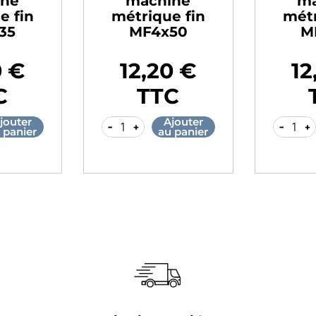
achine
machine
rique fin
métrique fin
F6x75
MF7x75
1,00 €
11,00 €
Prix
Pr
TTC
TTC
Ajouter
Ajouter
-
+
-
au panier
au panier