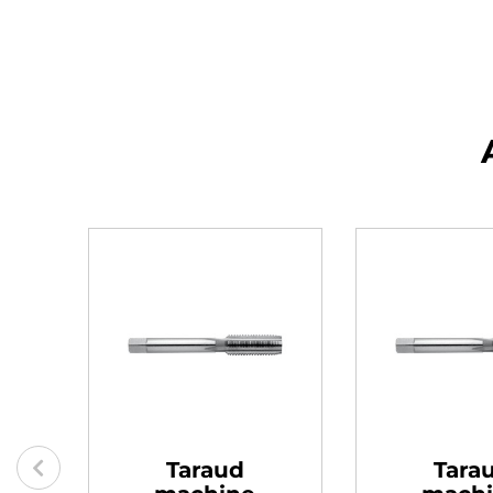
ud
Taraud
T