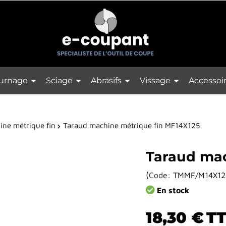
urnage
Sciage
Abrasifs
Vissage
Accessoi
ne métrique fin
Taraud machine métrique fin MF14X125
Taraud mac
(
Code:
TMMF/M14X12
En stock
18,30 €
T