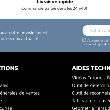
Livraison rapide
Commande traitée dans les 24h/48h
us à notre newsletter et
toutes nos actualités
J'accepte la poli
Lire la politique de 
TIONS
AIDES TECH
Vidéos Tutoriels 
ales
Outil de détermin
énérales de ventes
Outil de reconnai
e
Tableau de conver
curisé
Géométrie Tarauds