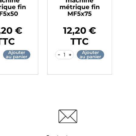
machine
machine
métrique fin
métrique fin
MF8X50
MF8X75
11,00 €
11,00 €
ix
Prix
TTC
TTC
Ajouter
Ajouter
+
-
+
au panier
au panier