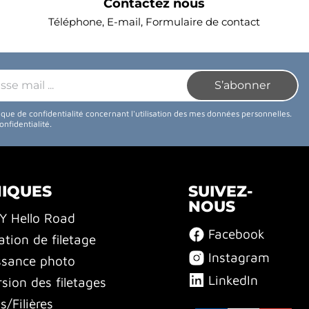
Contactez nous
Téléphone, E-mail, Formulaire de contact
tique de confidentialité concernant l'utilisation des mes données personnelles.
confidentialité
.
NIQUES
SUIVEZ-
NOUS
BY Hello Road
Facebook
ation de filetage
Instagram
ssance photo
LinkedIn
sion des filetages
/Filières