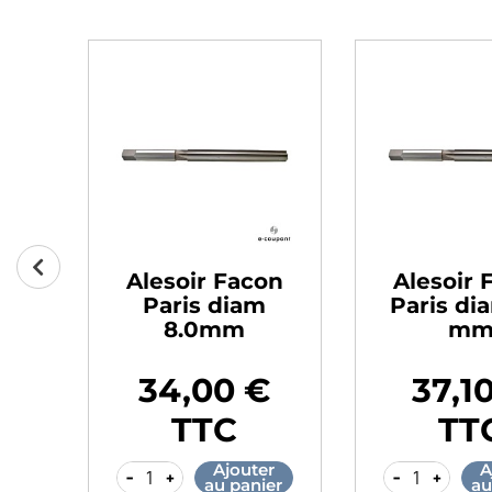
on
Alesoir Facon
Alesoir 
.5
Paris diam
Paris di
8.0mm
m
34,00 €
37,1
Prix
Prix
TTC
TT
r
Ajouter
A
-
+
-
+
er
au panier
au