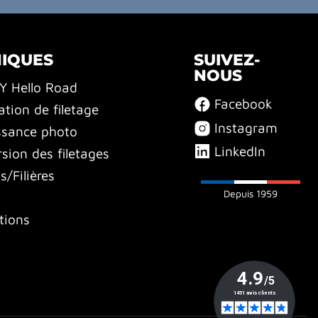
NIQUES
SUIVEZ-
NOUS
BY Hello Road
Facebook
ation de filetage
Instagram
ssance photo
LinkedIn
sion des filetages
/Filières
Depuis 1959
tions