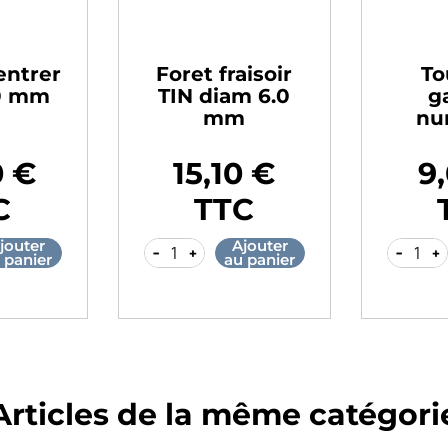
entrer
Foret fraisoir
To
10 mm
TIN diam 6.0
g
mm
nu
0 €
15,10 €
9
Prix
Prix
C
TTC
jouter
Ajouter
-
+
-
+
 panier
au panier
Articles de la même catégori