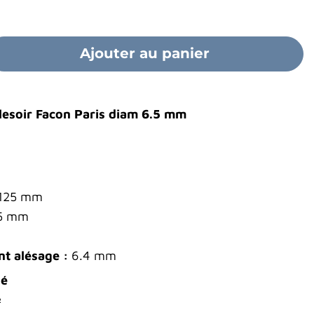
Ajouter au panier
Alesoir Facon Paris diam 6.5 mm
125 mm
5 mm
t alésage :
6.4 mm
dé
²