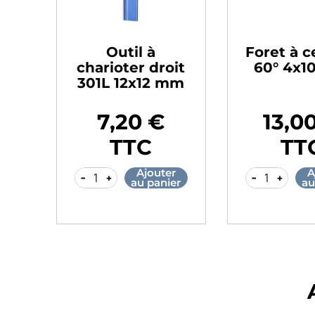
Outil à
Foret à c
charioter droit
60° 4x
301L 12x12 mm
7,20 €
13,0
Prix
Prix
TTC
TT
Ajouter
A
-
+
-
+
au panier
au