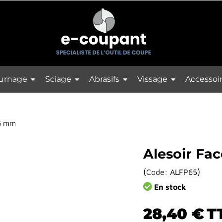
urnage
Sciage
Abrasifs
Vissage
Accessoi
.5 mm
Alesoir Fa
(
)
Code:
ALFP65
En stock
28,40 €
T