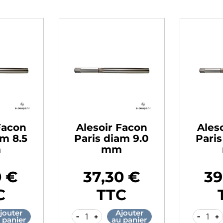
Facon
Alesoir Facon
Ales
am 8.5
Paris diam 9.0
Paris
m
mm
0 €
37,30 €
39
Prix
Prix
C
TTC
jouter
Ajouter
-
+
-
+
 panier
au panier