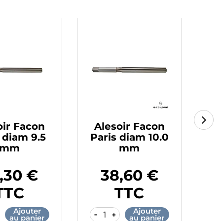
oir Facon
Alesoir Facon
A
 diam 9.5
Paris diam 10.0
Pa
mm
mm
,30 €
38,60 €
Prix
Pr
TTC
TTC
Ajouter
Ajouter
-
+
-
au panier
au panier