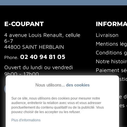
E-COUPANT
INFORMA
4 avenue Louis Renault, cellule
Livraison
6-7
Mentions lég
44800 SAINT HERBLAIN
Conditions g
02 40 94 81 05
Phone.
Notre histoir
Ouvert du lundi ou vendredi
Paiement sé
9h00 - 17h00
FAQ (Questi
Nous utilisons...
des cookies
Blog
Contactez-nous
Formulaire d
Sur ce site, nous utilisons des cookies pour mesurer notre
audience, entretenir la relation avec vous et vous adresser
Gestion des 
ponctuellement du contenu qualitatif ou de la publicité. Vous
pouvez choisir de les accepter ou les refuser.
Plus d'informations