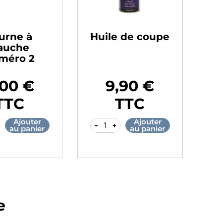
urne à
Huile de coupe
auche
méro 2
,00 €
9,90 €
Prix
TTC
TTC
Ajouter
Ajouter
-
+
au panier
au panier
e