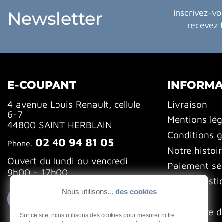
Inscrivez-vo
Newsletter
recevez 
E-COUPANT
INFORMA
4 avenue Louis Renault, cellule
Livraison
6-7
Mentions lég
44800 SAINT HERBLAIN
Conditions g
02 40 94 81 05
Phone.
Notre histoir
Ouvert du lundi ou vendredi
Paiement sé
9h00 - 17h00
FAQ (Questi
Nous utilisons...
des cookies
Blog
Contactez-nous
Formulaire d
Sur ce site, nous utilisons des cookies pour mesurer notre