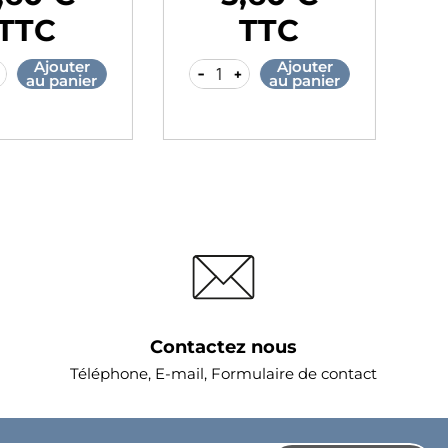
Prix
Pr
TTC
TTC
Ajouter
Ajouter
-
+
-
au panier
au panier
Contactez nous
Téléphone, E-mail, Formulaire de contact