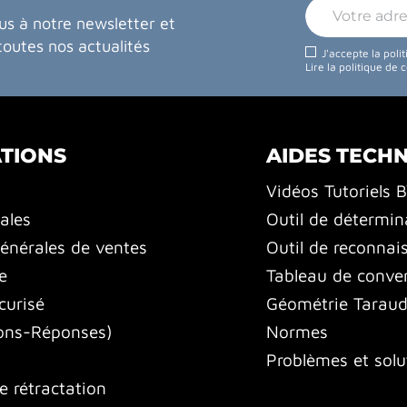
us à notre newsletter et
toutes nos actualités
J'accepte la poli
Lire la politique de 
TIONS
AIDES TECH
Vidéos Tutoriels 
ales
Outil de détermin
énérales de ventes
Outil de reconnai
e
Tableau de conver
curisé
Géométrie Tarauds
ons-Réponses)
Normes
Problèmes et solu
e rétractation