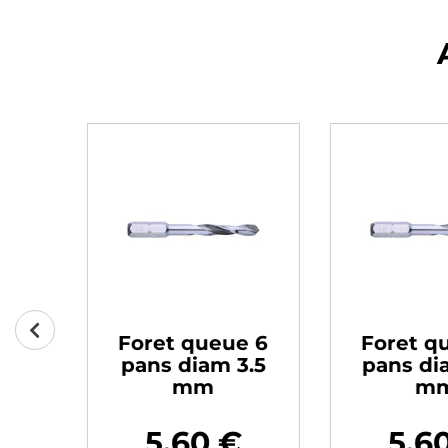
 6
Foret queue 6
Foret qu
.3
pans diam 3.5
pans dia
mm
m
5,60 €
5,60