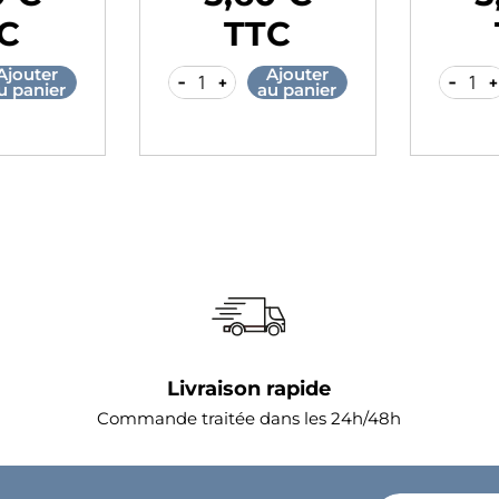
Prix
Prix
C
TTC
jouter
Ajouter
-
+
-
+
 panier
au panier
Livraison rapide
Commande traitée dans les 24h/48h