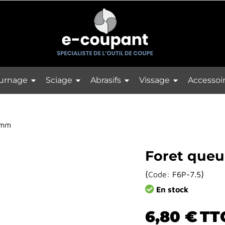
urnage
Sciage
Abrasifs
Vissage
Accessoi
 mm
Foret queu
(
)
Code:
F6P-7.5
En stock
6,80 €
TT