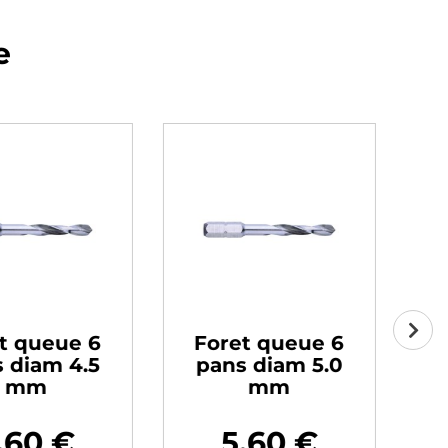
e
t queue 6
Foret queue 6
F
 diam 4.5
pans diam 5.0
p
mm
mm
,60 €
5,60 €