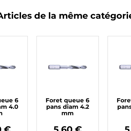
Articles de la même catégori
eue 6
Foret queue 6
Fore
m 4.0
pans diam 4.2
pans
m
mm
 €
5,60 €
5