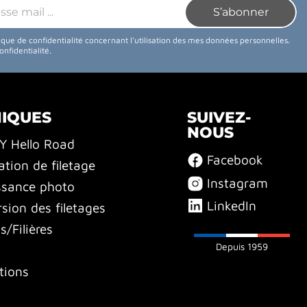
tique de confidentialité concernant l'utilisation des mes données personnelles.
confidentialité
.
NIQUES
SUIVEZ-
NOUS
BY Hello Road
Facebook
ation de filetage
Instagram
ssance photo
LinkedIn
sion des filetages
/Filières
Depuis 1959
tions