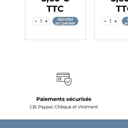
Prix
Prix
TTC
TT
r
Ajouter
A
-
+
-
+
er
au panier
au
Paiements sécurisés
CB, Paypal, Chèque et Virement