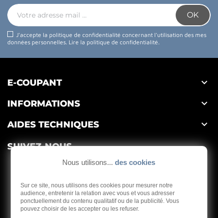
J'accepte la politique de confidentialité concernant l'utilisation des mes
données personnelles.
Lire la politique de confidentialité
.

E-COUPANT

INFORMATIONS

AIDES TECHNIQUES
SUIVEZ-NOUS
Nous utilisons...
des cookies
Sur ce site, nous utilisons des cookies pour mesurer notre
audience, entretenir la relation avec vous et vous adresser
ponctuellement du contenu qualitatif ou de la publicité. Vous
Depuis 1959
pouvez choisir de les accepter ou les refuser.