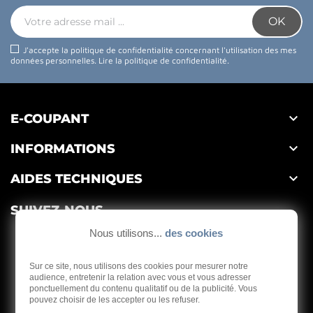
J'accepte la politique de confidentialité concernant l'utilisation des mes
données personnelles.
Lire la politique de confidentialité
.

E-COUPANT

INFORMATIONS

AIDES TECHNIQUES
SUIVEZ-NOUS
Nous utilisons...
des cookies
Sur ce site, nous utilisons des cookies pour mesurer notre
audience, entretenir la relation avec vous et vous adresser
ponctuellement du contenu qualitatif ou de la publicité. Vous
Depuis 1959
pouvez choisir de les accepter ou les refuser.