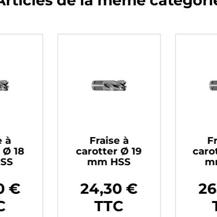
Articles de la même catégori
e à
Fraise à
Fr
 Ø 18
carotter Ø 19
caro
SS
mm HSS
m
0 €
24,30 €
26
Prix
Prix
C
TTC