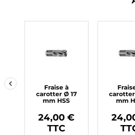
Fraise à
Frais
16
carotter Ø 17
carotter
mm HSS
mm H
€
24,00 €
24,0
Prix
Prix
TTC
TT