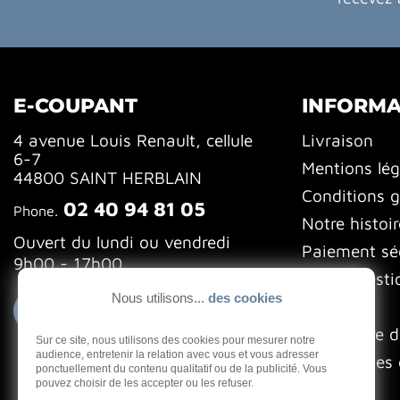
E-COUPANT
INFORMA
4 avenue Louis Renault, cellule
Livraison
6-7
Mentions lég
44800 SAINT HERBLAIN
Conditions g
02 40 94 81 05
Phone.
Notre histoir
Ouvert du lundi ou vendredi
Paiement sé
9h00 - 17h00
FAQ (Questi
Nous utilisons...
des cookies
Blog
Contactez-nous
Formulaire d
Sur ce site, nous utilisons des cookies pour mesurer notre
audience, entretenir la relation avec vous et vous adresser
Gestion des 
ponctuellement du contenu qualitatif ou de la publicité. Vous
pouvez choisir de les accepter ou les refuser.