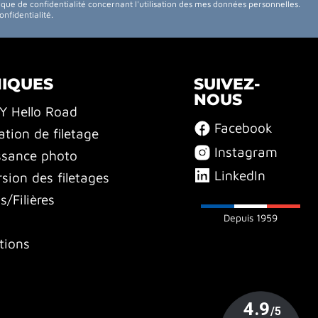
tique de confidentialité concernant l'utilisation des mes données personnelles.
confidentialité
.
NIQUES
SUIVEZ-
NOUS
BY Hello Road
Facebook
ation de filetage
Instagram
ssance photo
LinkedIn
sion des filetages
/Filières
Depuis 1959
tions