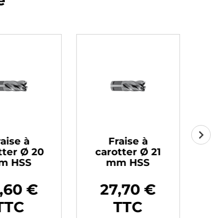
e
aise à
Fraise à
tter Ø 20
carotter Ø 21
c
m HSS
mm HSS
,60 €
27,70 €
Prix
Pr
TTC
TTC