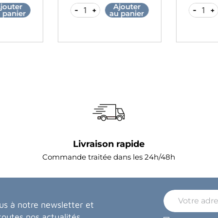
jouter
Ajouter
-
+
-
+
 panier
au panier
Livraison rapide
Commande traitée dans les 24h/48h
us à notre newsletter et
toutes nos actualités