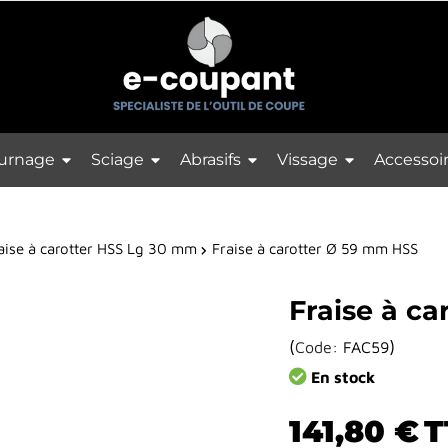
urnage
Sciage
Abrasifs
Vissage
Accessoi
aise à carotter HSS Lg 30 mm
Fraise à carotter Ø 59 mm HSS
Fraise à c
(
)
Code:
FAC59
En stock
141,80 €
T