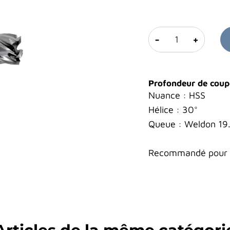
-
+
Profondeur de cou
Nuance : HSS
Hélice : 30°
Queue : Weldon 1
Recommandé pour l