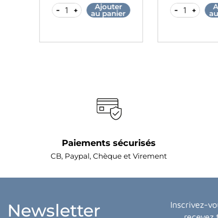
r
Ajouter
A
-
+
-
+
er
au panier
au
Paiements sécurisés
CB, Paypal, Chèque et Virement
Inscrivez-vo
Newsletter
recevez 