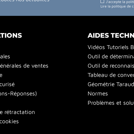
J'accepte la poli
Lire la politique de 
TIONS
AIDES TECH
Vidéos Tutoriels 
ales
Outil de détermin
énérales de ventes
Outil de reconnai
e
Tableau de conver
curisé
Géométrie Tarauds
ons-Réponses)
Normes
Problèmes et solu
e rétractation
cookies