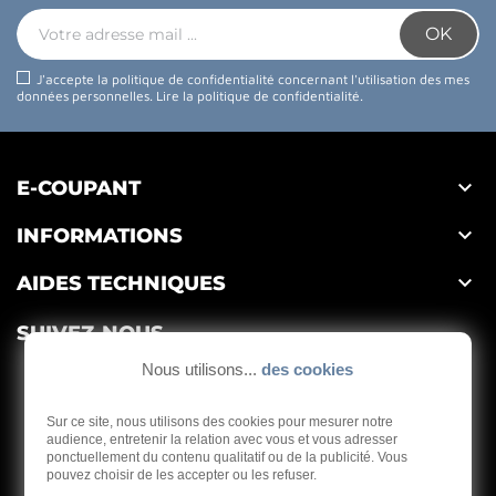
J'accepte la politique de confidentialité concernant l'utilisation des mes
données personnelles.
Lire la politique de confidentialité
.

E-COUPANT

INFORMATIONS

AIDES TECHNIQUES
SUIVEZ-NOUS
Nous utilisons...
des cookies
Sur ce site, nous utilisons des cookies pour mesurer notre
audience, entretenir la relation avec vous et vous adresser
ponctuellement du contenu qualitatif ou de la publicité. Vous
Depuis 1959
pouvez choisir de les accepter ou les refuser.