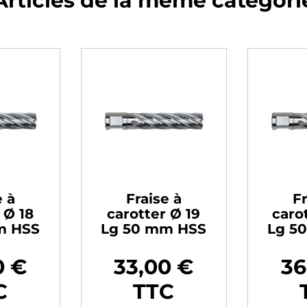
Articles de la même catégori
e à
Fraise à
Fr
 Ø 18
carotter Ø 19
caro
m HSS
Lg 50 mm HSS
Lg 5
0 €
33,00 €
36
Prix
Prix
C
TTC