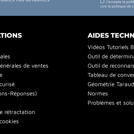
J'accepte la poli
Lire la politique de 
TIONS
AIDES TECH
Vidéos Tutoriels 
ales
Outil de détermin
énérales de ventes
Outil de reconnai
e
Tableau de conver
curisé
Géométrie Tarauds
ons-Réponses)
Normes
Problèmes et solu
e rétractation
cookies