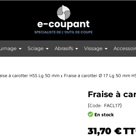
urnage
Sciage
Abrasifs
Vissage
Accessoi
aise à carotter HSS Lg 50 mm
Fraise à carotter Ø 17 Lg 50 mm H
Fraise à c
(
)
Code:
FACL17
En stock
31,70 €
TT