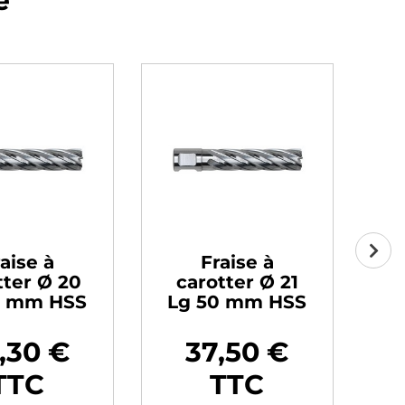
e
aise à
Fraise à
tter Ø 20
carotter Ø 21
c
0 mm HSS
Lg 50 mm HSS
L
,30 €
37,50 €
Prix
Pr
TTC
TTC