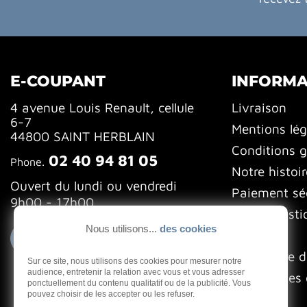
E-COUPANT
INFORMA
4 avenue Louis Renault, cellule
Livraison
6-7
Mentions lég
44800 SAINT HERBLAIN
Conditions g
02 40 94 81 05
Phone.
Notre histoir
Ouvert du lundi ou vendredi
Paiement sé
9h00 - 17h00
FAQ (Questi
Nous utilisons...
des cookies
Blog
Contactez-nous
Formulaire d
Sur ce site, nous utilisons des cookies pour mesurer notre
audience, entretenir la relation avec vous et vous adresser
Gestion des 
ponctuellement du contenu qualitatif ou de la publicité. Vous
pouvez choisir de les accepter ou les refuser.