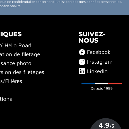
tique de confidentialité concernant l'utilisation des mes données personnelles.
confidentialité
.
NIQUES
SUIVEZ-
NOUS
BY Hello Road
Facebook
ation de filetage
Instagram
ssance photo
LinkedIn
sion des filetages
/Filières
Depuis 1959
tions