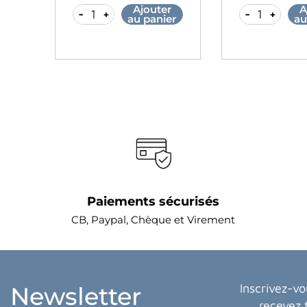
r
Ajouter
A
-
+
-
+
er
au panier
au
Paiements sécurisés
CB, Paypal, Chèque et Virement
Inscrivez-vo
Newsletter
recevez 