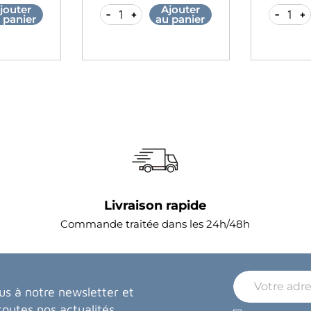
jouter
Ajouter
-
+
-
+
 panier
au panier
Livraison rapide
Commande traitée dans les 24h/48h
us à notre newsletter et
toutes nos actualités