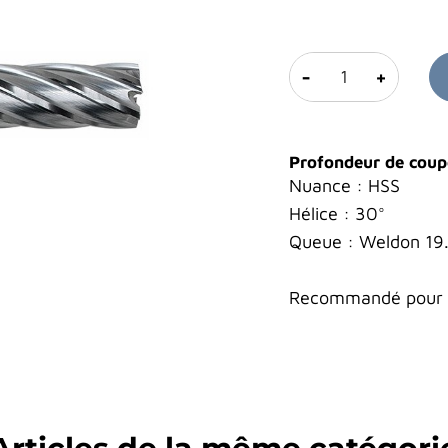
-
+
Profondeur de cou
Nuance : HSS
Hélice : 30°
Queue : Weldon 1
Recommandé pour l