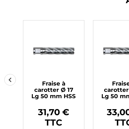
Fraise à
Frais
16
carotter Ø 17
carotter
SS
Lg 50 mm HSS
Lg 50 m
€
31,70 €
33,0
Prix
Prix
TTC
TT