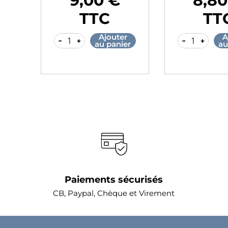
9,00 €
8,80
Prix
Prix
TTC
TT
r
Ajouter
A
-
+
-
+
er
au panier
au
Paiements sécurisés
CB, Paypal, Chèque et Virement