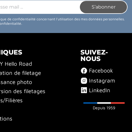
tique de confidentialité concernant l'utilisation des mes données personnelles.
confidentialité
.
NIQUES
SUIVEZ-
NOUS
BY Hello Road
Facebook
ation de filetage
Instagram
ssance photo
LinkedIn
sion des filetages
/Filières
Depuis 1959
tions