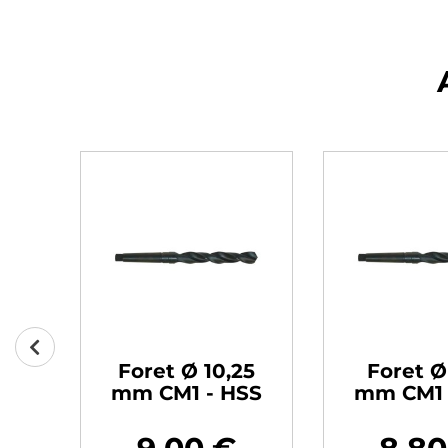
0
Foret Ø 10,25
Foret Ø
SS
mm CM1 - HSS
mm CM1 