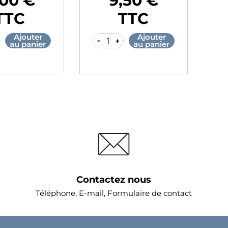
,00 €
9,50 €
Prix
Pr
TTC
TTC
Ajouter
Ajouter
-
+
-
au panier
au panier
Contactez nous
Téléphone, E-mail, Formulaire de contact