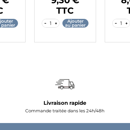
 €
9,30 €
8
Prix
Prix
C
TTC
jouter
Ajouter
-
+
-
+
 panier
au panier
Livraison rapide
Commande traitée dans les 24h/48h