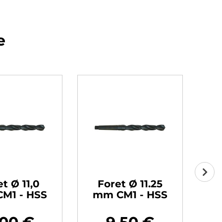
e
t Ø 11,0
Foret Ø 11.25
M1 - HSS
mm CM1 - HSS
m