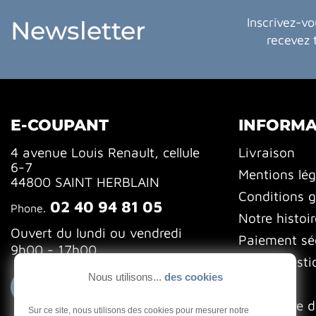
Inscrivez-vo
Newsletter
recevez 
E-COUPANT
INFORMA
4 avenue Louis Renault, cellule
Livraison
6-7
Mentions lég
44800 SAINT HERBLAIN
Conditions g
02 40 94 81 05
Phone.
Notre histoir
Ouvert du lundi ou vendredi
Paiement sé
9h00 - 17h00
FAQ (Questi
Nous utilisons...
des cookies
Blog
Contactez-nous
Formulaire d
Sur ce site, nous utilisons des cookies pour mesurer notre