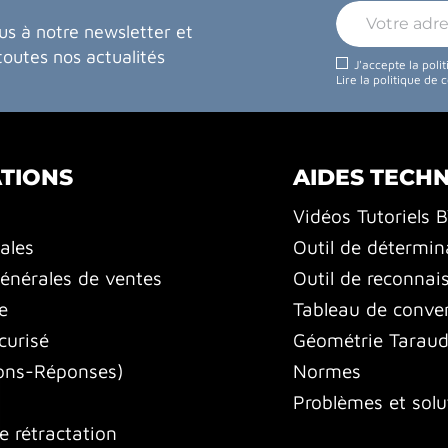
us à notre newsletter et
toutes nos actualités
J'accepte la poli
Lire la politique de 
TIONS
AIDES TECH
Vidéos Tutoriels 
ales
Outil de détermin
énérales de ventes
Outil de reconnai
e
Tableau de conver
curisé
Géométrie Tarauds
ons-Réponses)
Normes
Problèmes et solu
e rétractation