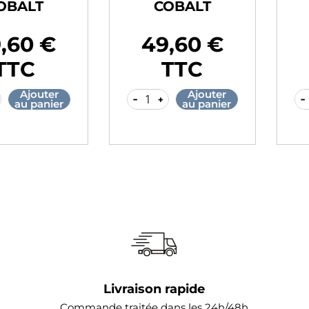
LT
COBALT
C
0 €
58,70 €
58
Prix
Prix
C
TTC
jouter
Ajouter
-
+
-
+
 panier
au panier
Livraison rapide
Commande traitée dans les 24h/48h