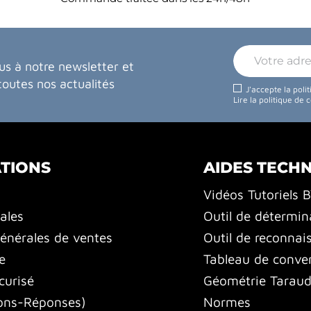
us à notre newsletter et
toutes nos actualités
J'accepte la poli
Lire la politique de 
TIONS
AIDES TECH
Vidéos Tutoriels 
ales
Outil de détermin
énérales de ventes
Outil de reconnai
e
Tableau de conver
curisé
Géométrie Tarauds
ons-Réponses)
Normes