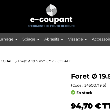
urnage
Sciage
Abrasifs
Vissage
Accessoi
 COBALT
Foret Ø 19.5 mm CM2 - COBALT
Foret Ø 19
(
)
Code:
345CO/19.5
En stock
94,70 €
T