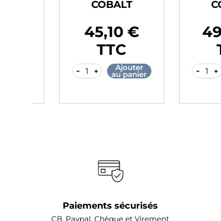
COBALT
COBA
49,60 €
49,6
Prix
Prix
TTC
TT
r
Ajouter
A
-
+
-
+
er
au panier
au
Paiements sécurisés
CB, Paypal, Chèque et Virement