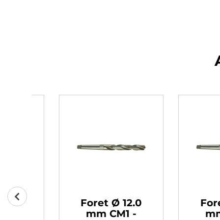
0
Foret Ø 12.5
Foret Ø
mm CM1 -
mm CM