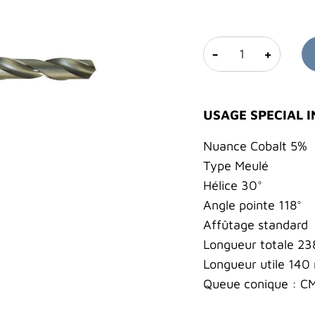
-
+
USAGE SPECIAL 
Nuance Cobalt 5%
Type Meulé
Hélice 30°
Angle pointe 118°
Affûtage standard
Longueur totale 2
Longueur utile 14
Queue conique : C