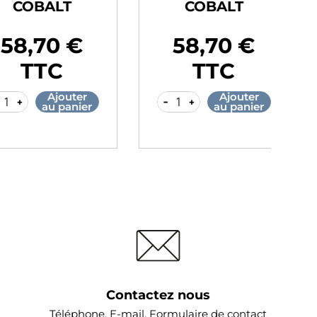
OBALT
COBALT
,70 €
70,70 €
Prix
Pr
TTC
TTC
Ajouter
Ajouter
-
+
-
au panier
au panier
Contactez nous
Téléphone, E-mail, Formulaire de contact