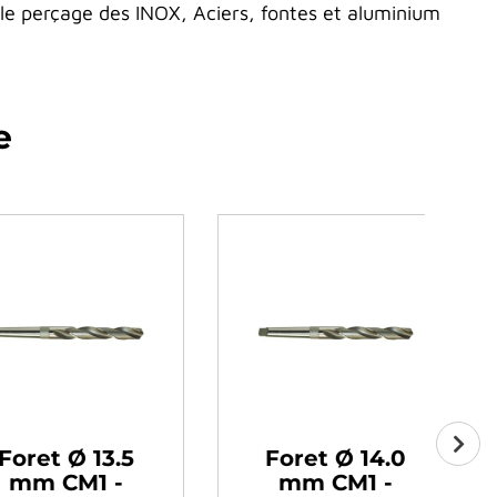
 perçage des INOX, Aciers, fontes et aluminium
e
t Ø 14.0
Foret Ø 14.5
 CM1 -
mm CM2 -