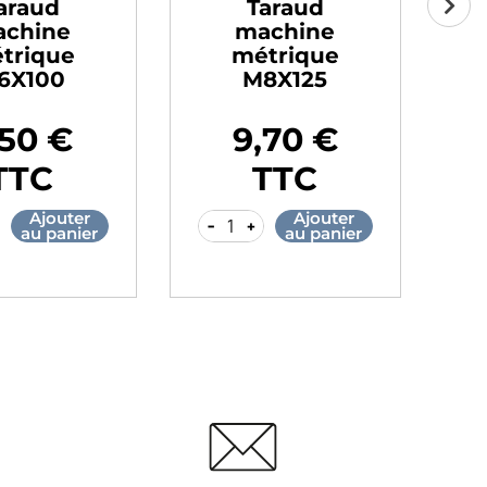
Taraud
Taraud
machine
machine
métrique
métrique
M16X200
M18X250
23,60 €
42,50 €
Prix
Prix
TTC
TTC
Ajouter
Ajouter
-
+
-
+
au panier
au panier