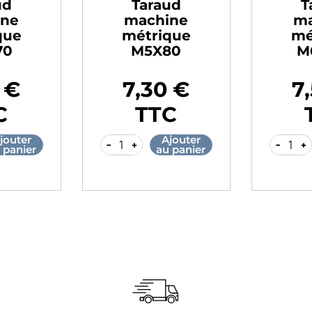
Taraud
Taraud
machine
machine
métrique
métrique
M12X175
M14X200
15,90 €
19,50 €
Prix
Prix
TTC
TTC
Ajouter
Ajouter
-
+
-
+
au panier
au panier