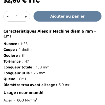
32,60 €
TTC
-
+
Ajouter au panier
Caractéristiques Alésoir Machine diam 6 mm -
CM1
Nuance :
HSS
Coupe :
à droite
Goujure :
8°
Tolérance :
H7
Longueur totale :
138 mm
Longueur utile :
26 mm
Queue :
CM1
Diamètre trou avant alésage :
5.9 mm
Usage recommandé
Acier < 800 N/mm²