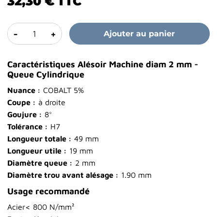
32,30 €
TTC
-
+
Ajouter au panier
Caractéristiques Alésoir Machine diam 2 mm -
Queue Cylindrique
Nuance :
COBALT 5%
Coupe :
à droite
Goujure :
8°
Tolérance :
H7
Longueur totale :
49 mm
Longueur utile :
19 mm
Diamètre queue :
2 mm
Diamètre trou avant alésage :
1.90 mm
Usage recommandé
Acier< 800 N/mm²