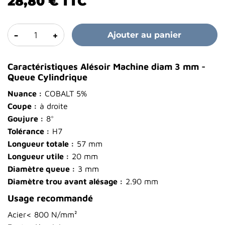
28,80 €
TTC
-
+
Ajouter au panier
Caractéristiques Alésoir Machine diam 3 mm -
Queue Cylindrique
Nuance :
COBALT 5%
Coupe :
à droite
Goujure :
8°
Tolérance :
H7
Longueur totale :
57 mm
Longueur utile :
20 mm
Diamètre queue :
3 mm
Diamètre trou avant alésage :
2.90 mm
Usage recommandé
Acier< 800 N/mm²