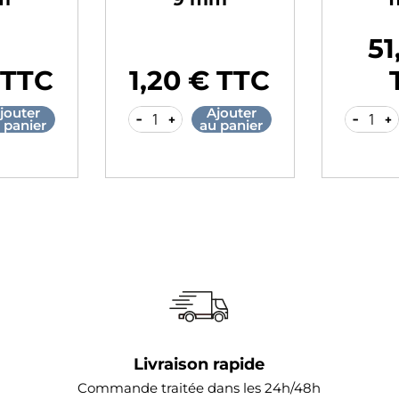
51
Prix
 TTC
1,20 € TTC
Prix
jouter
Ajouter
-
+
-
+
 panier
au panier
Livraison rapide
Commande traitée dans les 24h/48h