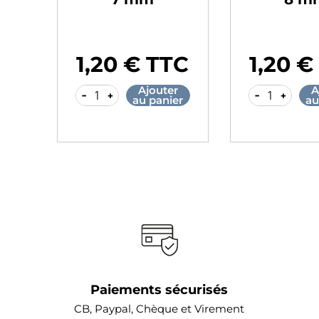
€
1,20 € TTC
1,20 €
Prix
Prix
r
Ajouter
A
-
+
-
+
er
au panier
au
Paiements sécurisés
CB, Paypal, Chèque et Virement