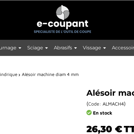
urnage
Sciage
Abrasifs
Vissage
Accessoi
lindrique
Alésoir machine diam 4 mm
Alésoir m
(
)
Code:
ALMACH4
En stock
26,30 €
T