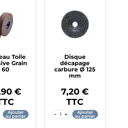
eau Toile
Disque
ive Grain
décapage
60
carbure Ø 125
mm
,90 €
7,20 €
Prix
TTC
TTC
Ajouter
Ajouter
-
+
au panier
au panier