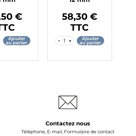
,50 €
58,30 €
Prix
Pr
TTC
TTC
Ajouter
Ajouter
-
+
-
au panier
au panier
Contactez nous
Téléphone, E-mail, Formulaire de contact