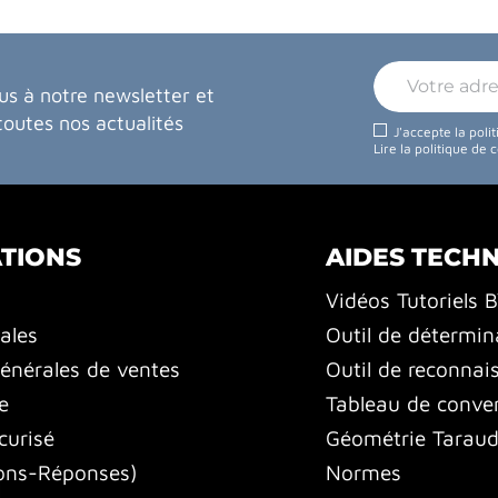
us à notre newsletter et
toutes nos actualités
J'accepte la poli
Lire la politique de 
TIONS
AIDES TECH
Vidéos Tutoriels 
ales
Outil de détermin
énérales de ventes
Outil de reconnai
e
Tableau de conver
curisé
Géométrie Tarauds
ons-Réponses)
Normes