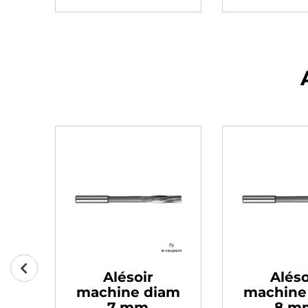
Alésoir
Aléso
am
machine diam
machine
7 mm
8 m