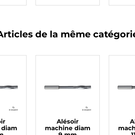
Articles de la même catégori
ir
Alésoir
A
 diam
machine diam
mach
m
9 mm