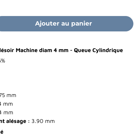
Ajouter au panier
Alésoir Machine diam 4 mm - Queue Cylindrique
5%
75 mm
4 mm
4 mm
t alésage :
3.90 mm
dé