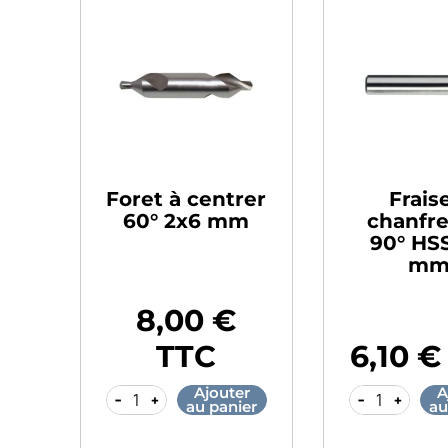
Foret à centrer
Frais
60° 2x6 mm
chanfre
90° HSS
m
8,00 €
Prix
TTC
6,10 €
Prix
Ajouter
A
-
+
-
+
au panier
au