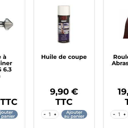
e à
Huile de coupe
Roul
iner
Abras
 6.3
m
9,90 €
19
Prix
Prix
 TTC
TTC
jouter
Ajouter
-
+
-
+
 panier
au panier