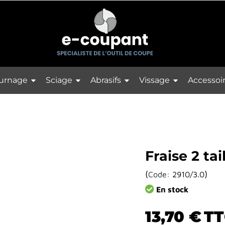
urnage
Sciage
Abrasifs
Vissage
Accessoi
Fraise 2 ta
(
)
Code:
2910/3.0
En stock
13,70 €
TT