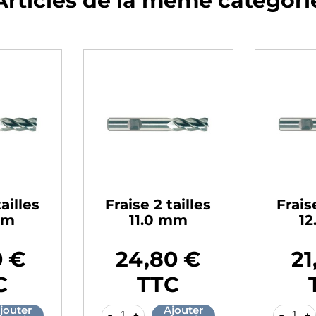
Articles de la même catégori
tailles
Fraise 2 tailles
Frais
mm
11.0 mm
1
0 €
24,80 €
21
Prix
Prix
C
TTC
jouter
Ajouter
-
+
-
+