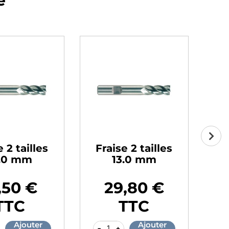
e
e 2 tailles
Fraise 2 tailles
F
2.0 mm
13.0 mm
,50 €
29,80 €
Prix
Pr
TTC
TTC
Ajouter
Ajouter
-
+
-