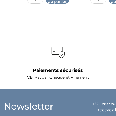
er
au panier
au
Paiements sécurisés
CB, Paypal, Chèque et Virement
Inscrivez-vo
Newsletter
recevez 