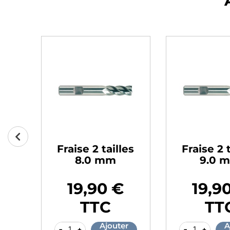
es
Fraise 2 tailles
Fraise 2 
8.0 mm
9.0 
19,90 €
19,9
Prix
Prix
TTC
TT
r
Ajouter
A
-
+
-
+