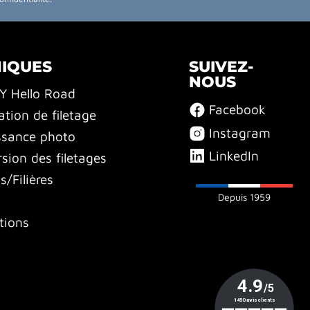
NIQUES
SUIVEZ-
NOUS
BY Hello Road
Facebook
ation de filetage
Instagram
ssance photo
LinkedIn
sion des filetages
/Filières
Depuis 1959
tions