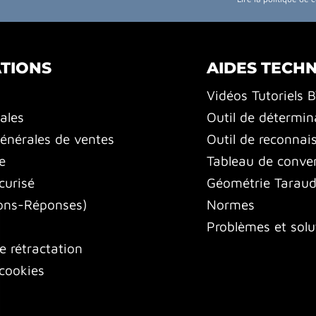
TIONS
AIDES TECH
Vidéos Tutoriels 
ales
Outil de détermin
énérales de ventes
Outil de reconnai
e
Tableau de conver
curisé
Géométrie Tarauds
ons-Réponses)
Normes
Problèmes et solu
e rétractation
cookies