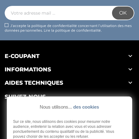
J'accepte la politique de confidentialité concernant l'utilisation des mes
données personnelles.
Lire la politique de confidentialité
.

E-COUPANT

INFORMATIONS

AIDES TECHNIQUES
SUIVEZ-NOUS
Nous utilisons...
des cookies
Sur ce site, nous utilisons des cookies pour mesurer notre
audience, entretenir la relation avec vous et vous adresser
ponctuellement du contenu qualitatif ou de la publicité. Vous
Depuis 1959
pouvez choisir de les accepter ou les refuser.