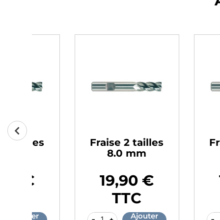
es
Fraise 2 tailles
Fraise 2 
8.0 mm
9.0 
19,90 €
19,9
Prix
Prix
TTC
TT
r
Ajouter
A
-
+
-
+