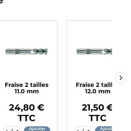
e
e 2 tailles
Fraise 2 tailles
F
1.0 mm
12.0 mm
,80 €
21,50 €
Prix
Pr
TTC
TTC
Ajouter
Ajouter
-
+
-