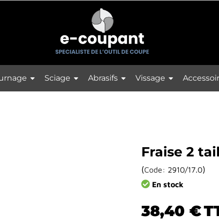
urnage
Sciage
Abrasifs
Vissage
Accessoi
Fraise 2 ta
(
)
Code:
2910/17.0
En stock
38,40 €
T