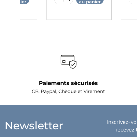
er
au panier
au
Paiements sécurisés
CB, Paypal, Chèque et Virement
Inscrivez-vo
Newsletter
recevez 