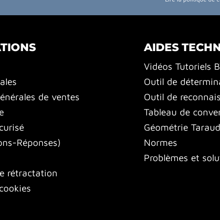
TIONS
AIDES TECH
Vidéos Tutoriels 
ales
Outil de détermin
énérales de ventes
Outil de reconnai
e
Tableau de conver
curisé
Géométrie Tarauds
ons-Réponses)
Normes
Problèmes et solu
e rétractation
cookies