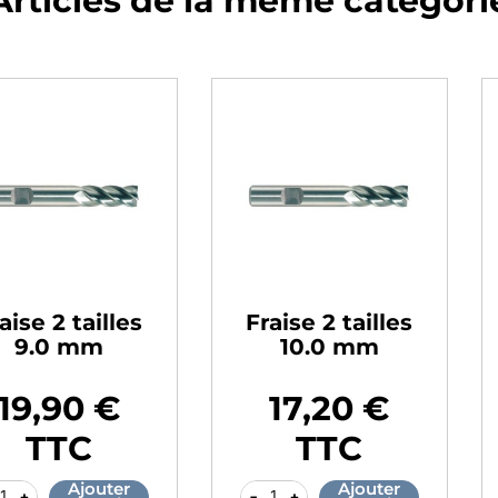
Articles de la même catégori
tailles
Fraise 2 tailles
Frais
mm
10.0 mm
1
0 €
17,20 €
24
Prix
Prix
C
TTC
jouter
Ajouter
-
+
-
+