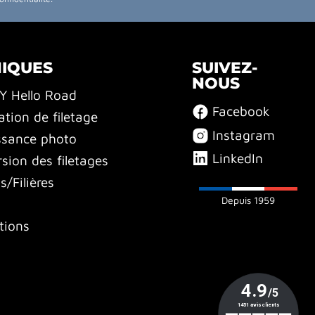
NIQUES
SUIVEZ-
NOUS
BY Hello Road
Facebook
ation de filetage
Instagram
ssance photo
LinkedIn
sion des filetages
/Filières
Depuis 1959
tions