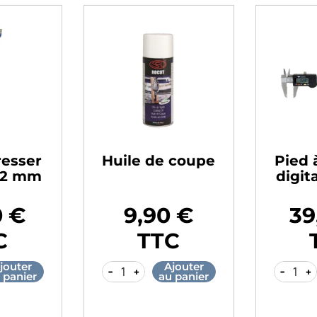
resser
Huile de coupe
Pied 
12 mm
digit
0 €
9,90 €
39
Prix
Prix
C
TTC
jouter
Ajouter
-
+
-
+
 panier
au panier