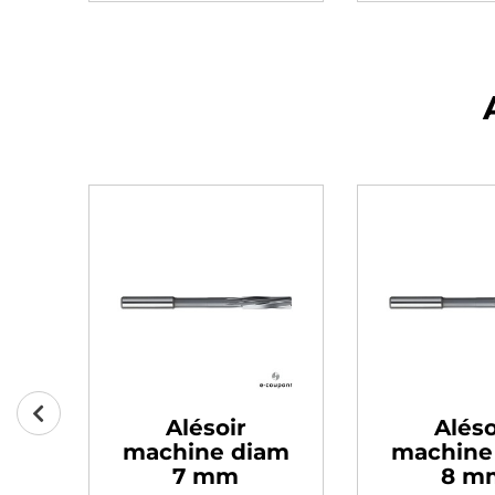
Alésoir
Aléso
am
machine diam
machine
7 mm
8 m