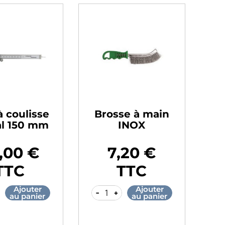
à coulisse
Brosse à main
al 150 mm
INOX
,00 €
7,20 €
Prix
TTC
TTC
Ajouter
Ajouter
-
+
au panier
au panier