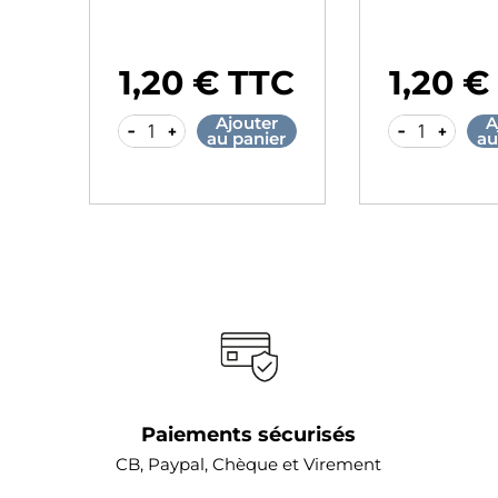
€
1,20 € TTC
1,20 €
Prix
Prix
r
Ajouter
A
-
+
-
+
er
au panier
au
Paiements sécurisés
CB, Paypal, Chèque et Virement