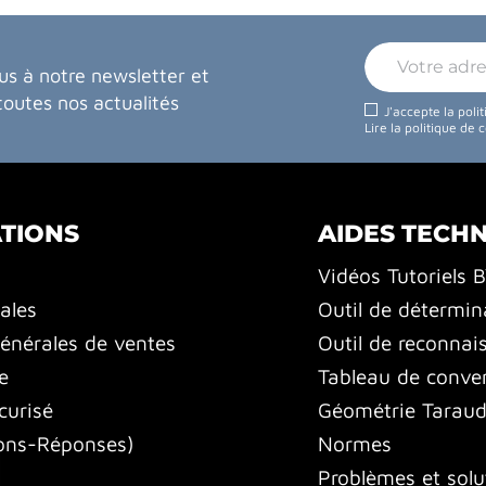
us à notre newsletter et
toutes nos actualités
J'accepte la poli
Lire la politique de 
TIONS
AIDES TECH
Vidéos Tutoriels 
ales
Outil de détermin
énérales de ventes
Outil de reconnai
e
Tableau de conver
curisé
Géométrie Tarauds
ons-Réponses)
Normes
Problèmes et solu