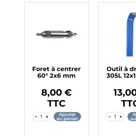
Foret à centrer
Outil à d
60° 2x6 mm
305L 12x
8,00 €
13,0
Prix
Prix
TTC
TT
Ajouter
A
-
+
-
+
au panier
au