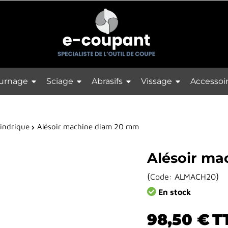
urnage
Sciage
Abrasifs
Vissage
Accessoi
lindrique
Alésoir machine diam 20 mm
Alésoir m
(
)
Code:
ALMACH20
En stock
98,50 €
T