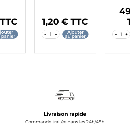
49
Prix
 TTC
1,20 € TTC
Prix
jouter
Ajouter
-
+
-
+
 panier
au panier
Livraison rapide
Commande traitée dans les 24h/48h