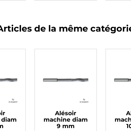
Articles de la même catégori
ir
Alésoir
A
 diam
machine diam
mach
m
9 mm
1